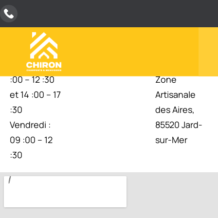
NOS
NOTRE
NOTRE
HORAIRES
TÉLÉPHONE
ADRESSE
Lundi au
02 51 33 56
1 rue des
Jeudi : 09
59
Vignes,
:00 – 12 :30
Zone
et 14 :00 – 17
Artisanale
:30
des Aires,
Vendredi :
85520 Jard-
09 :00 – 12
sur-Mer
:30