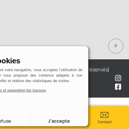
on
 Cookies
© Chiron Menuiserie - Tous droits réservés
uivant votre navigation, vous acceptez l’utilisation de
s pour vous proposer des contenus adaptés à vos
Mentions légales
Plan du site
d'intérêts et réaliser des statistiques de visites.
Réalisé par
Saycom
r plus et paramétrer les traceurs
Je refuse
J'accepte
02 51 33 56 59
Contact